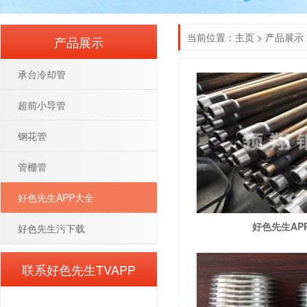
当前位置：
主页
>
产品展示
产品展示
承台冷却管
超前小导管
钢花管
管棚管
好色先生APP大全
好色先生AP
好色先生污下载
联系好色先生TVAPP