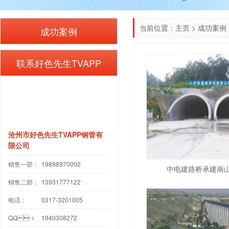
当前位置：
主页
>
成功案例
成功案例
联系好色先生TVAPP
沧州市好色先生TVAPP钢管有
限公司
销售一部：
19898970002
中电建路桥承建南
销售二部：
13931777122
电话：
0317-3201005
QQ：
1940308272